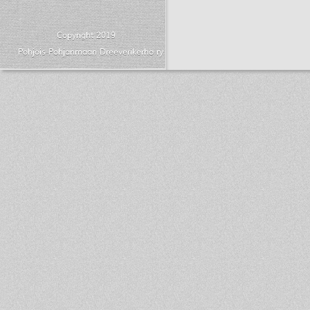
Copyright 2019
Pohjois-Pohjanmaan Dreeverikerho ry