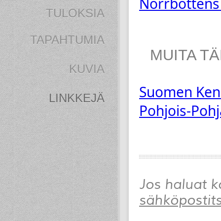
Norrbottens
TULOKSIA
TAPAHTUMIA
MUITA T
KUVIA
Suomen Kenn
LINKKEJÄ
Pohjois-Pohj
Jos haluat ko
sähköpostit