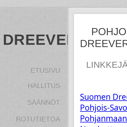
POHJOI
DREEVERI
DREEVER
LINKKEJ
ETUSIVU
HALLITUS
Suomen Dree
SÄÄNNÖT
Pohjois-Sav
Pohjanmaan 
ROTUTIETOA